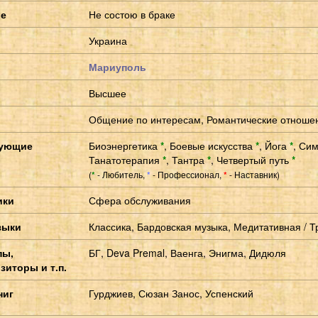
ие
Не состою в браке
Украина
Мариуполь
Высшее
Общение по интересам, Романтические отноше
сующие
Биоэнергетика
*
,
Боевые искусства
*
,
Йога
*
,
Си
Танатотерапия
*
,
Тантра
*
,
Четвертый путь
*
(
- Любитель,
- Профессионал,
- Наставник)
*
*
*
ики
Сфера обслуживания
зыки
Классика, Бардовская музыка, Медитативная / 
пы,
БГ, Deva Premal, Ваенга, Энигма, Дидюля
зиторы и т.п.
ниг
Гурджиев, Сюзан Занос, Успенский