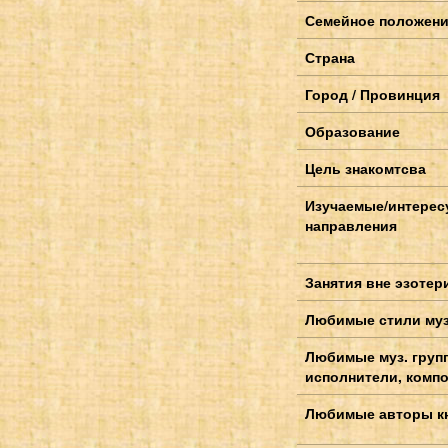
Семейное положен
Страна
Город / Провинция
Образование
Цель знакомтсва
Изучаемые/интере
направления
Занятия вне эзотер
Любимые стили му
Любимые муз. груп
исполнители, компо
Любимые авторы к