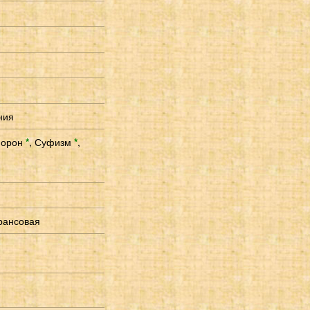
ния
морон
*
,
Суфизм
*
,
Трансовая