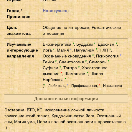
Город /
Новокузнецк
Провинция
Цель
Общение по интересам, Романтические
знакомтсва
отношения
Изучаемые/
Биоэнергетика
*
,
Буддизм
*
,
Даосизм
*
,
интересующие
Йога
*
,
Магия
*
,
Нагуализм
*
,
НЛП
*
,
направления
Осознанные сновидения
*
,
Психология
*
,
Рейки
*
,
Саентология
*
,
Симорон
*
,
Суфизм
*
,
Тантра
*
,
Холотропное
дыхание
*
,
Шаманизм
*
,
Школа
Норбекова
*
(
- Любитель,
- Профессионал,
- Наставник)
*
*
*
Дополнительная информация
Эзотерика, ВТО, КС, искоренение ложной личности,
эриксонианский гипноз, Кундалини-хатха йога, Осознанный
сны, Магия ума, Цели к полной осознанности и просветлению
:)