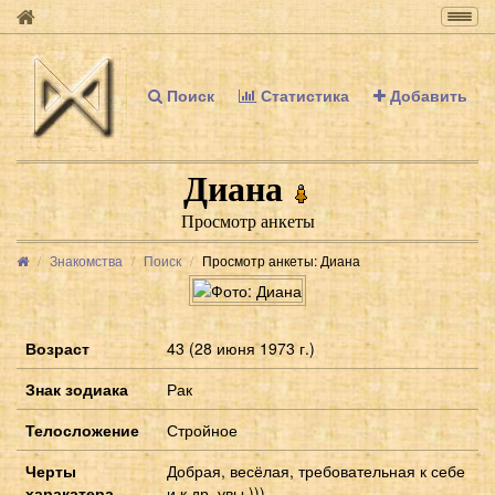
Togg
navig
Поиск
Статистика
Добавить
Диана
Просмотр анкеты
Знакомства
Поиск
Просмотр анкеты: Диана
Возраст
43 (28 июня 1973 г.)
Знак зодиака
Рак
Телосложение
Стройное
Черты
Добрая, весёлая, требовательная к себе
харакатера
и к др..увы )))