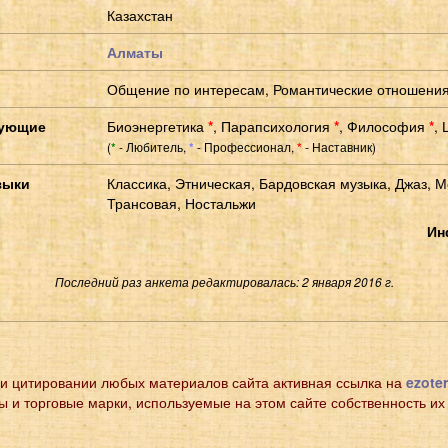
Казахстан
Алматы
Общение по интересам, Романтические отношени
сующие
Биоэнергетика
*
,
Парапсихология
*
,
Философия
*
,
(
- Любитель,
- Профессионал,
- Наставник)
*
*
*
зыки
Классика, Этническая, Бардовская музыка, Джаз, М
Трансовая, Ностальжи
Ин
Последний раз анкета редактировалась: 2 января 2016 г.
и цитировании любых материалов сайта активная ссылка на
ezoter
ы и торговые марки, используемые на этом сайте собственность их