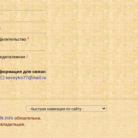
я
Целительство
*
едитативная /
формация для связи:
saveyko77@mail.ru
ik.info
обязательна.
 владельцев.