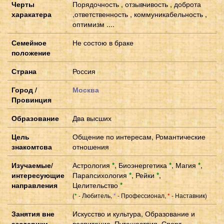
Черты
Порядочность , отзывчивость , доброта
харакатера
,ответственность , коммуникабельность ,
оптимизм ....
Семейное
Не состою в браке
положение
Страна
Россия
Город /
Москва
Провинция
Образование
Два высших
Цель
Общение по интересам, Романтические
знакомтсва
отношения
Изучаемые/
Астрология
*
,
Биоэнергетика
*
,
Магия
*
,
интересующие
Парапсихология
*
,
Рейки
*
,
направления
Целительство
*
(
- Любитель,
- Профессионал,
- Наставник)
*
*
*
Занятия вне
Искусство и культура, Образование и
эзотерики
воспитание, Путешествия, Спорт