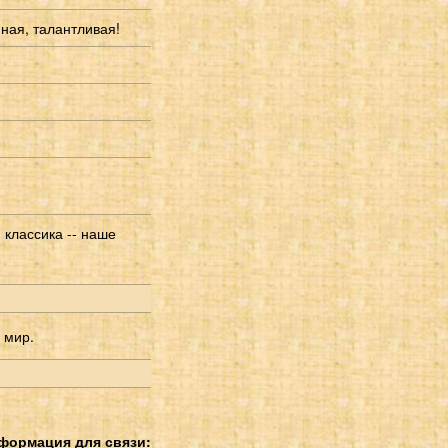
мная, талантливая!
 классика -- наше
 мир.
формация для связи: