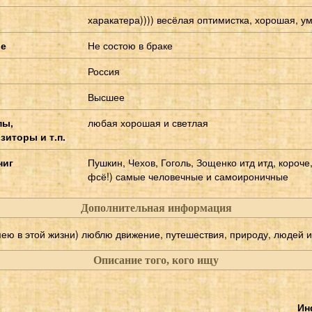
харакатера)))) весёлая оптимистка, хорошая, у
ие
Не состою в браке
Россия
Высшее
пы,
любая хорошая и светлая
зиторы и т.п.
ниг
Пушкин, Чехов, Гоголь, Зощенко итд итд, короче,
фсё!) самые человечные и самоироничные
Дополнительная информация
мею в этой жизни) люблю движение, путешествия, природу, людей и
Описание того, кого ищу
Ин