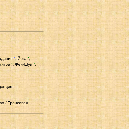
адания
*
,
Йога
*
,
антра
*
,
Фен-Шуй
*
,
денция
ая / Трансовая