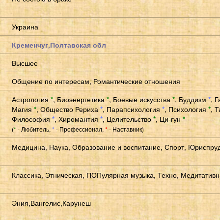
Украина
Кременчуг,Полтавская обл
Высшее
Общение по интересам, Романтические отношения
Астрология
*
,
Биоэнергетика
*
,
Боевые искусства
*
,
Буддизм
*
,
Г
Магия
*
,
Общество Рериха
*
,
Парапсихология
*
,
Психология
*
,
Т
Философия
*
,
Хиромантия
*
,
Целительство
*
,
Ци-гун
*
(
- Любитель,
- Профессионал,
- Наставник)
*
*
*
Медицина, Наука, Образование и воспитание, Спорт, Юриспру
Классика, Этническая, ПОПулярная музыка, Техно, Медитативн
Эния,Вангелис,Карунеш