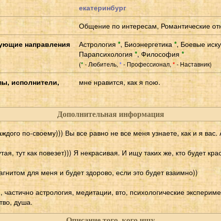
екатеринбург
Общение по интересам, Романтические о
ующие направления
Астрология
*
,
Биоэнергетика
*
,
Боевые иск
Парапсихология
*
,
Философия
*
(
- Любитель,
- Профессионал,
- Наставник)
*
*
*
пы, исполнители,
мне нравится, как я пою.
Дополнительная информация
аждого по-своему))) Вы все равно не все меня узнаете, как и я вас. А
я, тут как повезет))) Я некрасивая. И ищу таких же, кто будет крас
магнитом для меня и будет здорово, если это будет взаимно))
, частично астрология, медитации, вто, психологические эксперим
тво, душа.
Описание того, кого ищу