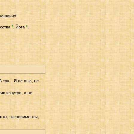
тношения
усства
*
,
Йога
*
,
 так... Я не пью, не
ив изнутри, а не
енты, эксперименты,