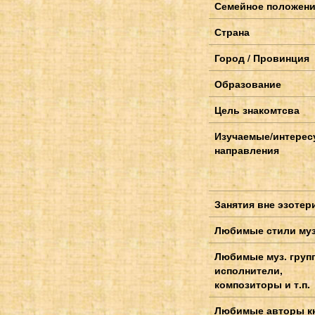
Семейное положен
Страна
Город / Провинция
Образование
Цель знакомтсва
Изучаемые/интере
направления
Занятия вне эзотер
Любимые стили му
Любимые муз. груп
исполнители,
композиторы и т.п.
Любимые авторы к