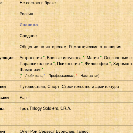
ие
Не состою в браке
Россия
Иваново
Среднее
Общение по интересам, Романтические отношения
сующие
Астрология
*
,
Боевые искусства
*
,
Магия
*
,
Осознанные с
Парапсихология
*
,
Психология
*
,
Философия
*
,
Хироман
Шаманизм
*
(
- Любитель,
- Профессионал,
- Наставник)
*
*
*
ики
Путешествия, Спорт, Строительство и архитектура
зыки
Рэп
пы,
Грот,Trilogy Soldiers,K.R.A.
ниг
Олег Рой,Сервест Бурислав,Папюс