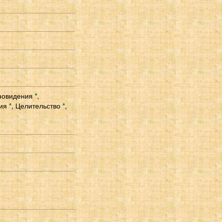
новидения
*
,
тия
*
,
Целительство
*
,