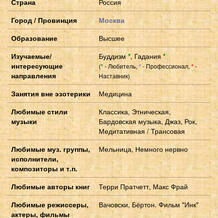
Страна
Россия
Город / Провинция
Москва
Образование
Высшее
Изучаемые/
Буддизм
*
,
Гадания
*
интересующие
(
- Любитель,
- Профессионал,
-
*
*
*
направления
Наставник)
Занятия вне эзотерики
Медицина
Любимые стили
Классика, Этническая,
музыки
Бардовская музыка, Джаз, Рок,
Медитативная / Трансовая
Любимые муз. группы,
Мельница, Немного нервно
исполнители,
композиторы и т.п.
Любимые авторы книг
Терри Пратчетт, Макс Фрай
Любимые режиссеры,
Вачовски, Бёртон. Фильм "Инк"
актеры, фильмы