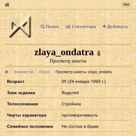
Togg
navig
Поиск
Статистика
Добавить
zlaya_ondatra
Просмотр анкеты
Знакомства
Поиск
Просмотр анкеты: zlaya_ondatra
Возраст
25 (24 января 1993 г.)
Знак зодиака
Водолей
Телосложение
Стройное
Черты харакатера
противоречивость
Семейное положение
Не состою в браке