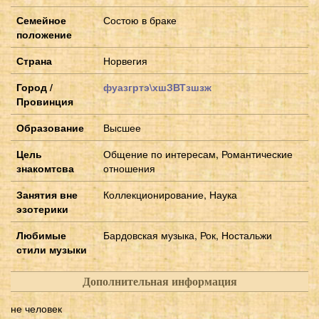
Семейное
Состою в браке
положение
Страна
Норвегия
Город /
фуазгртэ\хшЗВТзшзж
Провинция
Образование
Высшее
Цель
Общение по интересам, Романтические
знакомтсва
отношения
Занятия вне
Коллекционирование, Наука
эзотерики
Любимые
Бардовская музыка, Рок, Ностальжи
стили музыки
Дополнительная информация
не человек