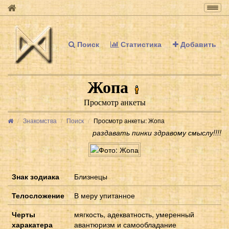
Togg
navig
Поиск
Статистика
Добавить
Жопа
Просмотр анкеты
Знакомства
Поиск
Просмотр анкеты: Жопа
раздавать пинки здравому смыслу!!!!
Знак зодиака
Близнецы
Телосложение
В меру упитанное
Черты
мягкость, адекватность, умеренный
харакатера
авантюризм и самообладание