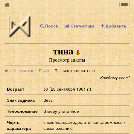
Togg
navig
Поиск
Статистика
Добавить
тина
Просмотр анкеты
Знакомства
Поиск
Просмотр анкеты: тина
Каждому свое"
Возраст
59 (28 сентября 1961 г.)
Знак зодиака
Весы
Телосложение
В меру упитанное
Черты
спокойная,самодостаточная,стремлюсь к
харакатера
самопознанию