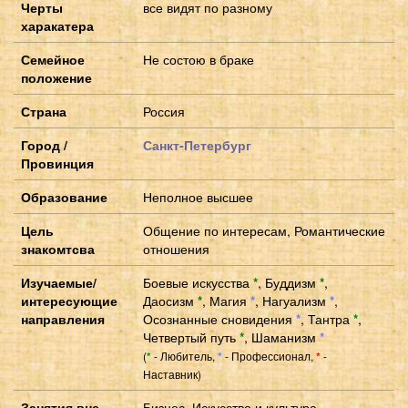
Черты
все видят по разному
харакатера
Семейное
Не состою в браке
положение
Страна
Россия
Город /
Санкт-Петербург
Провинция
Образование
Неполное высшее
Цель
Общение по интересам, Романтические
знакомтсва
отношения
Изучаемые/
Боевые искусства
*
,
Буддизм
*
,
интересующие
Даосизм
*
,
Магия
*
,
Нагуализм
*
,
направления
Осознанные сновидения
*
,
Тантра
*
,
Четвертый путь
*
,
Шаманизм
*
(
- Любитель,
- Профессионал,
-
*
*
*
Наставник)
Занятия вне
Бизнес, Искусство и культура,