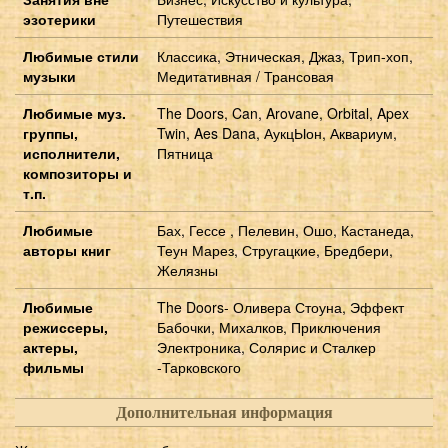
эзотерики
Путешествия
Любимые стили
Классика, Этническая, Джаз, Трип-хоп,
музыки
Медитативная / Трансовая
Любимые муз.
The Doors, Can, Arovane, Orbital, Apex
группы,
Twin, Aes Dana, АукцЫон, Аквариум,
исполнители,
Пятница
композиторы и
т.п.
Любимые
Бах, Гессе , Пелевин, Ошо, Кастанеда,
авторы книг
Теун Марез, Стругацкие, Бредбери,
Желязны
Любимые
The Doors- Оливера Стоуна, Эффект
режиссеры,
Бабочки, Михалков, Приключения
актеры,
Электроника, Солярис и Сталкер
фильмы
-Тарковского
Дополнительная информация