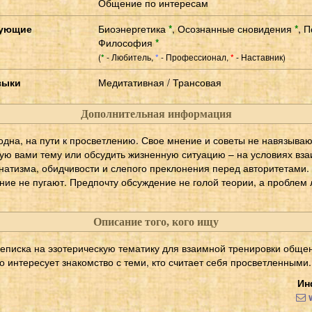
Общение по интересам
сующие
Биоэнергетика
*
,
Осознанные сновидения
*
,
П
Философия
*
(
- Любитель,
- Профессионал,
- Наставник)
*
*
*
зыки
Медитативная / Трансовая
Дополнительная информация
одна, на пути к просветлению. Свое мнение и советы не навязываю
ую вами тему или обсудить жизненную ситуацию – на условиях вз
натизма, обидчивости и слепого преклонения перед авторитетами. 
ие не пугают. Предпочту обсуждение не голой теории, а проблем 
Описание того, кого ищу
реписка на эзотерическую тематику для взаимной тренировки обще
 интересует знакомство с теми, кто считает себя просветленными.
Ин
w