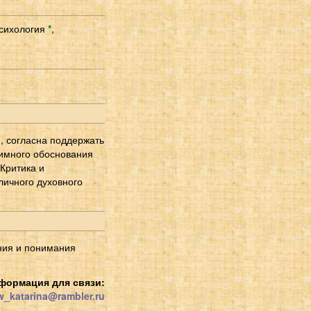
сихология
*
,
, согласна поддержать
аимного обоснования
Критика и
личного духовного
ния и понимания
формация для связи:
_katarina@rambler.ru