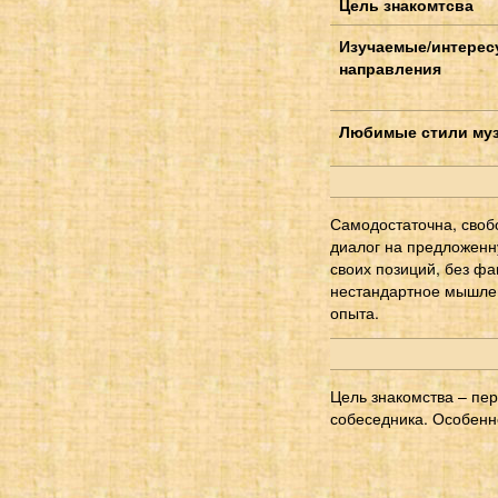
Цель знакомтсва
Изучаемые/интере
направления
Любимые стили му
Самодостаточна, своб
диалог на предложенн
своих позиций, без фа
нестандартное мышлен
опыта.
Цель знакомства – пе
собеседника. Особенно