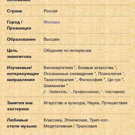
Страна
Россия
Город /
Москва
Провинция
Образование
Высшее
Цель
Общение по интересам
знакомтсва
Изучаемые/
Биоэнергетика
*
,
Боевые искусства
*
,
интересующие
Осознанные сновидения
*
,
Психология
*
,
направления
Танатотерапия
*
,
Философия
*
,
Ци-гун
*
,
Шаманизм
*
(
- Любитель,
- Профессионал,
- Наставник)
*
*
*
Занятия вне
Искусство и культура, Наука, Путешествия
эзотерики
Любимые
Классика, Этническая, Трип-хоп,
стили музыки
Медитативная / Трансовая