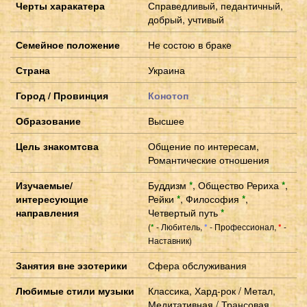
Черты харакатера
Справедливый, педантичный,
добрый, учтивый
Семейное положение
Не состою в браке
Страна
Украина
Город / Провинция
Конотоп
Образование
Высшее
Цель знакомтсва
Общение по интересам,
Романтические отношения
Изучаемые/
Буддизм
*
,
Общество Рериха
*
,
интересующие
Рейки
*
,
Философия
*
,
направления
Четвертый путь
*
(
- Любитель,
- Профессионал,
-
*
*
*
Наставник)
Занятия вне эзотерики
Сфера обслуживания
Любимые стили музыки
Классика, Хард-рок / Метал,
Медитативная / Трансовая,