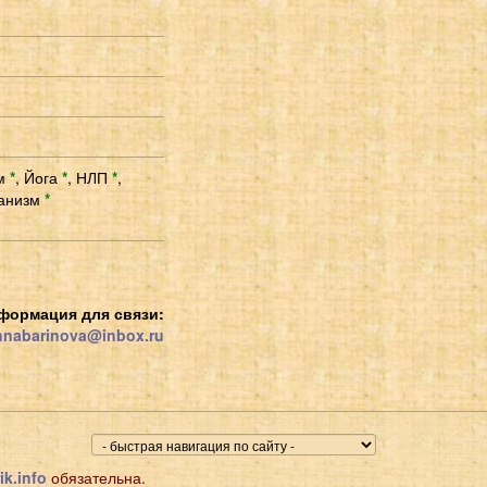
зм
*
,
Йога
*
,
НЛП
*
,
анизм
*
формация для связи:
nabarinova@inbox.ru
ik.info
обязательна.