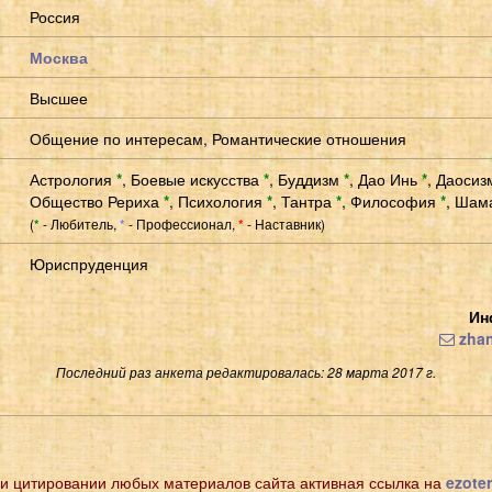
Россия
Москва
Высшее
Общение по интересам, Романтические отношения
Астрология
*
,
Боевые искусства
*
,
Буддизм
*
,
Дао Инь
*
,
Даоси
Общество Рериха
*
,
Психология
*
,
Тантра
*
,
Философия
*
,
Шам
(
- Любитель,
- Профессионал,
- Наставник)
*
*
*
Юриспруденция
Ин
zhan
Последний раз анкета редактировалась: 28 марта 2017 г.
и цитировании любых материалов сайта активная ссылка на
ezoter