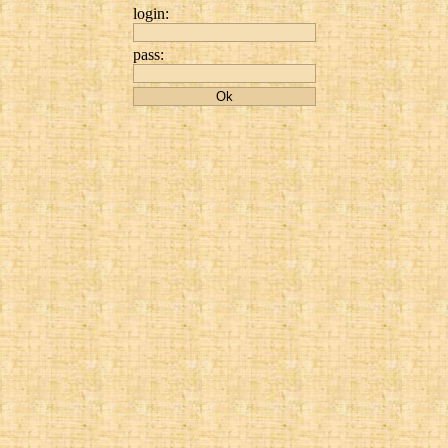
login:
pass: