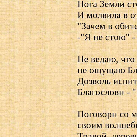
Нога Земли ст
И молвила в о
"Зачем в обит
-"Я не стою" -
Не ведаю, что
не ощущаю Бл
Дозволь испит
Благослови - 
Поговори со 
своим волшеб
Травой, дерев