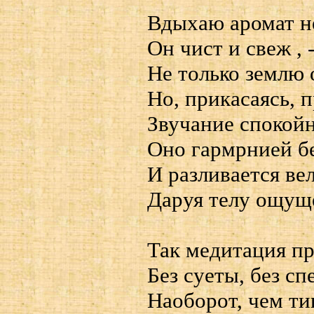
Вдыхаю аромат не
Он чист и свеж , 
Не только землю
Но, прикасаясь, 
Звучание спокойн
Оно гармрнией б
И разливается ве
Даруя телу ощуще
Так медитация п
Без суеты, без с
Наоборот, чем ти