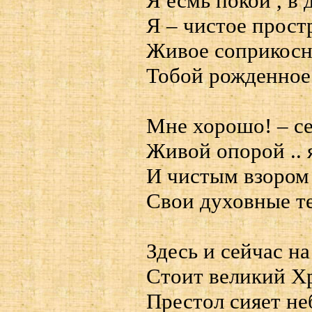
Я есмь покой , в
Я – чистое прост
Живое соприкосн
Тобой рожденное 
Мне хорошо! – с
Живой опорой .. 
И чистым взором
Свои духовные тел
Здесь и сейчас н
Стоит великий Х
Престол сияет н