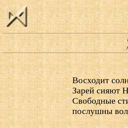
Восходит сол
Зарей сияют Н
Cвободные ст
послушны вол