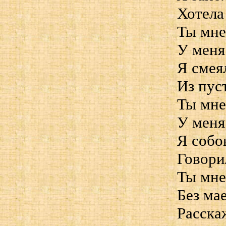
Хотела
Ты мне
У меня
Я смея
Из пус
Ты мне
У меня
Я собо
Говори
Ты мне
Без ма
Расска