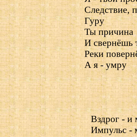
Следствие, 
Гуру
Ты причина
И свернёшь 
Реки поверн
А я - умру
Вздрог - и 
Импульс - 