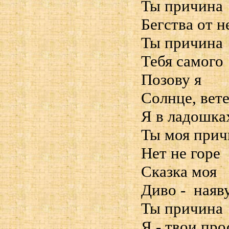
Ты причина
Бегства от н
Ты причина
Тебя самого
Позову я
Солнце, вете
Я в ладошка
Ты моя прич
Нет не горе
Сказка моя
Диво - наяв
Ты причина
Я - твои пр