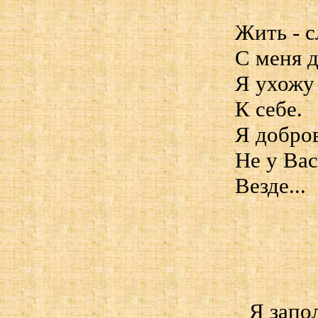
Жить - 
С меня 
Я ухожу
К себе.
Я добро
Не у Вас
Везде...
Я запо