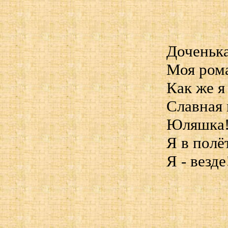
Доченьк
Моя ром
Как же я
Славная 
Юляшка
Я в полёт
Я - везде!