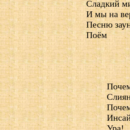
Сладкий ми
И мы на ве
Песню зау
Поём
Почем
Слиян
Почем
Инсай
Ура!