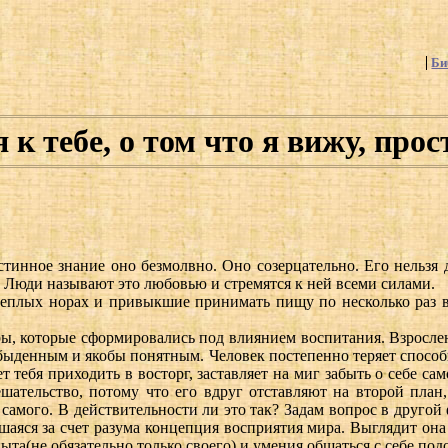
Би
 к тебе, о том что я вижу, прос
тинное знание оно безмолвно. Оно созерцательно. Его нельзя 
е. Люди называют это любовью и стремятся к ней всеми силами.
теплых норах и привыкшие принимать пищу по несколько раз в
, которые сформировались под влиянием воспитания. Взрослени
быденным и якобы понятным. Человек постепенно теряет способн
ляет тебя приходить в восторг, заставляет на миг забыть о себе 
шательство, потому что его вдруг отставляют на второй план
самого. В действительности ли это так? Задам вопрос в другой 
шаяся за счет разума концепция восприятия мира. Выглядит она 
ыта(не обязательно только своего) и умения общаться с себе п