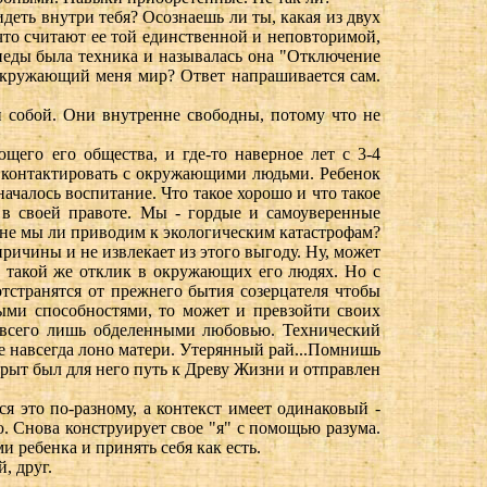
деть внутри тебя? Осознаешь ли ты, какая из двух
что считают ее той единственной и неповторимой,
анеды была техника и называлась она "Отключение
 окружающий меня мир? Ответ напрашивается сам.
 собой. Они внутренне свободны, потому что не
щего его общества, и где-то наверное лет с 3-4
я контактировать с окружающими людьми. Ребенок
началось воспитание. Что такое хорошо и что такое
в своей правоте. Мы - гордые и самоуверенные
 не мы ли приводим к экологическим катастрофам?
ричины и не извлекает из этого выгоду. Ну, может
и такой же отклик в окружающих его людях. Но с
отстранятся от прежнего бытия созерцателя чтобы
ыми способностями, то может и превзойти своих
и всего лишь обделенными любовью. Технический
е навсегда лоно матери. Утерянный рай...Помнишь
акрыт был для него путь к Древу Жизни и отправлен
я это по-разному, а контекст имеет одинаковый -
ю. Снова конструирует свое "я" с помощью разума.
и ребенка и принять себя как есть.
, друг.