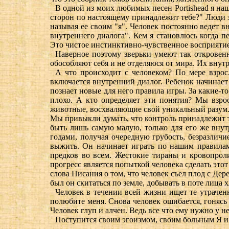
В одной из моих любимых песен Portishead я наш
сторон по настоящему принадлежит тебе?" Люди з
называя ее своим "я". Человек постоянно ведет 
внутреннего диалога". Кем я становлюсь когда 
Это чистое инстинктивно-чувственное восприятие,
Наверное поэтому зверьки умеют так откровен
обособляют себя и не отделяюся от мира. Их внутр
А что происходит с человеком? По мере взрос
включается внутренний диалог. Ребенок начинае
познает новые для него правила игры. За какие-то
плохо. А кто определяет эти понятия? Мы взр
животные, восхваляющие свой уникальный разум. 
Мы привыкли думать, что контроль принадлежит то
быть лишь самую малую, только для его же внут
годами, получая очередную грубость, безразличи
выжить. Он начинает играть по нашим правилам
предков во всем. Жестокие тираны и кровопрол
прогресс является попыткой человека сделать эт
слова Писания о том, что человек съел плод с Дер
был он скитаться по земле, добывать в поте лица 
Человек в течении всей жизни ищет те утрачен
полюбите меня. Снова человек ошибается, гонясь 
Человек глуп и алчен. Ведь все что ему нужно у не
Поступится своим эгоизмом, своим больным Я и 