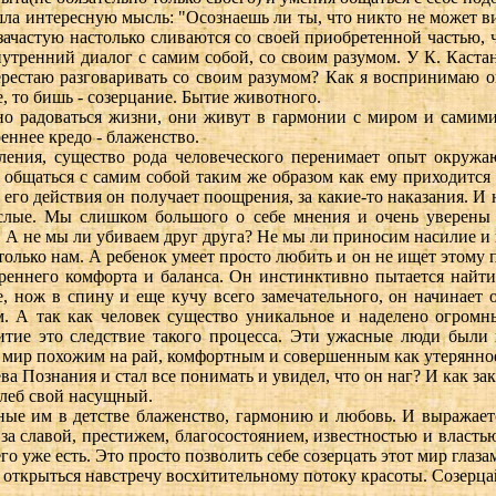
ла интересную мысль: "Осознаешь ли ты, что никто не может ви
ачастую настолько сливаются со своей приобретенной частью, 
внутренний диалог с самим собой, со своим разумом. У К. Каст
перестаю разговаривать со своим разумом? Как я воспринимаю
 то бишь - созерцание. Бытие животного.
но радоваться жизни, они живут в гармонии с миром и самими
еннее кредо - блаженство.
ления, существо рода человеческого перенимает опыт окружаю
т общаться с самим собой таким же образом как ему приходитс
 его действия он получает поощрения, за какие-то наказания. И 
ослые. Мы слишком большого о себе мнения и очень уверены 
А не мы ли убиваем друг друга? Не мы ли приносим насилие и
лько нам. А ребенок умеет просто любить и он не ищет этому п
реннего комфорта и баланса. Он инстинктивно пытается найт
е, нож в спину и еще кучу всего замечательного, он начинает 
. А так как человек существо уникальное и наделено огромн
итие это следствие такого процесса. Эти ужасные люди был
от мир похожим на рай, комфортным и совершенным как утерянно
ева Познания и стал все понимать и увидел, что он наг? И как з
хлеб свой насущный.
ные им в детстве блаженство, гармонию и любовь. И выражаетс
за славой, престижем, благосостоянием, известностью и власть
го уже есть. Это просто позволить себе созерцать этот мир глазам
открыться навстречу восхитительному потоку красоты. Созерцай