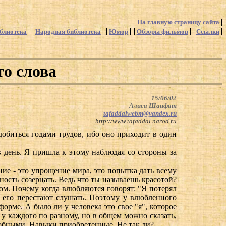
На главную страницу сайта
блиотека
Народная библиотека
Юмор
Обзоры фильмов
Ссылки
то слова
15/06/02
Алиса Шаифат
tafaddalwebm@yandex.ru
http://www.tafaddal.narod.ru
добиться годами трудов, ибо оно приходит в один
 день. Я пришла к этому наблюдая со стороны за
е - это упрощение мира, это попытка дать всему
ость созерцать. Ведь что ты называешь красотой?
самом. Почему когда влюбляются говорят: "Я потерял
, его перестают слушать. Поэтому у влюбленного
форме. А было ли у человека это свое "я", которое
у каждого по разному, но в общем можно сказать,
одобными. Навыки приобретенные. Не так ли?