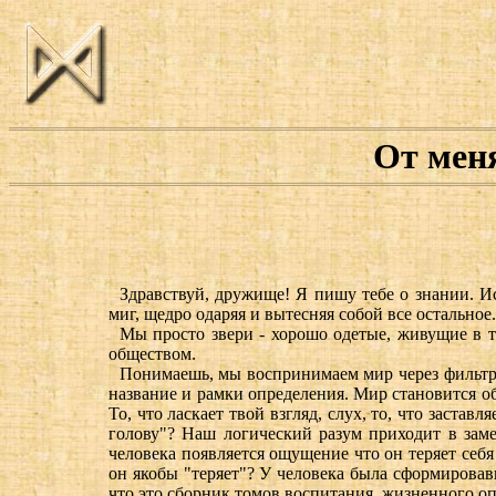
От меня
Здравствуй, дружище! Я пишу тебе о знании. Ис
миг, щедро одаряя и вытесняя собой все остально
Мы просто звери - хорошо одетые, живущие в 
обществом.
Понимаешь, мы воспринимаем мир через фильтры
название и рамки определения. Мир становится о
То, что ласкает твой взгляд, слух, то, что застав
голову"? Наш логический разум приходит в заме
человека появляется ощущение что он теряет себя 
он якобы "теряет"? У человека была сформировав
что это сборник томов воспитания, жизненного оп