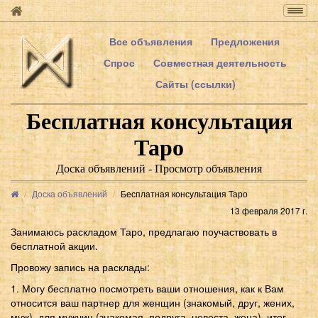
Togg
navig
Все объявления
Предложения
Спрос
Совместная деятельность
Сайты (ссылки)
Бесплатная консультация
Таро
Доска объявлений - Просмотр объявления
Доска объявлений
Бесплатная консультация Таро
13 февраля 2017 г.
Занимаюсь раскладом Таро, предлагаю поучаствовать в
бесплатной акции.
Провожу запись на расклады:
1. Могу бесплатно посмотреть ваши отношения, как к Вам
относится ваш партнер для женщин (знакомый, друг, жених,
муж), для мужчин (знакомая, подруга, невеста, жена), итог