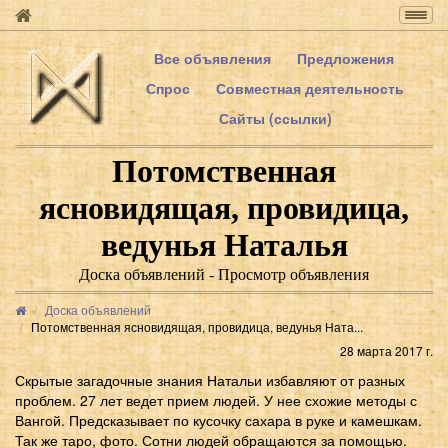
Togg
navig
Все объявления
Предложения
Спрос
Совместная деятельность
Сайты (ссылки)
Потомственная
ясновидящая, провидица,
ведунья Наталья
Доска объявлений - Просмотр объявления
Доска объявлений
Потомственная ясновидящая, провидица, ведунья Ната...
28 марта 2017 г.
Скрытые загадочные знания Натальи избавляют от разных
проблем. 27 лет ведет прием людей. У нее схожие методы с
Вангой. Предсказывает по кусочку сахара в руке и камешкам.
Так же таро, фото. Сотни людей обращаются за помощью.