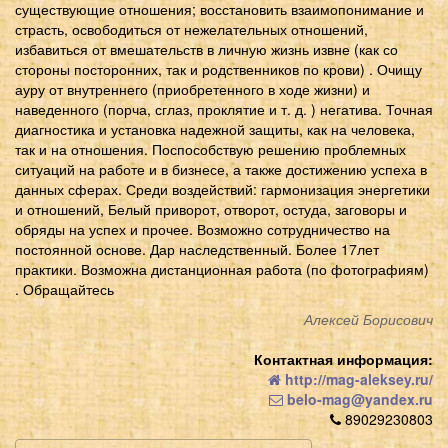
существующие отношения; восстановить взаимопонимание и
страсть, освободиться от нежелательных отношений,
избавиться от вмешательств в личную жизнь извне (как со
стороны посторонних, так и родственников по крови) . Очищу
ауру от внутреннего (приобретенного в ходе жизни) и
наведенного (порча, сглаз, проклятие и т. д. ) негатива. Точная
диагностика и установка надежной защиты, как на человека,
так и на отношения. Поспособствую решению проблемных
ситуаций на работе и в бизнесе, а также достижению успеха в
данных сферах. Среди воздействий: гармонизация энергетики
и отношений, Белый приворот, отворот, остуда, заговоры и
обряды на успех и прочее. Возможно сотрудничество на
постоянной основе. Дар наследственный. Более 17лет
практики. Возможна дистанционная работа (по фотографиям)
. Обращайтесь
Алексей Борисович
Контактная информация:
http://mag-aleksey.ru/
belo-mag@yandex.ru
89029230803