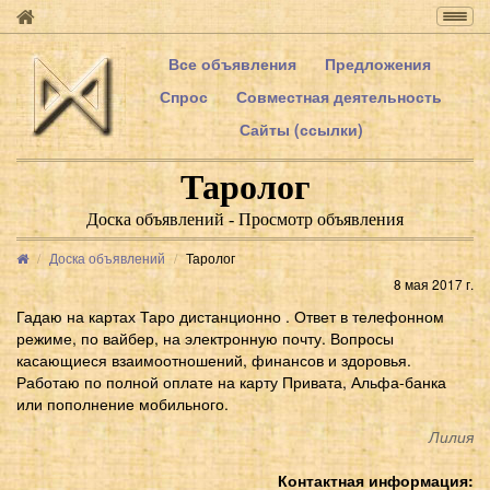
Togg
navig
Все объявления
Предложения
Спрос
Совместная деятельность
Сайты (ссылки)
Таролог
Доска объявлений - Просмотр объявления
Доска объявлений
Таролог
8 мая 2017 г.
Гадаю на картах Таро дистанционно . Ответ в телефонном
режиме, по вайбер, на электронную почту. Вопросы
касающиеся взаимоотношений, финансов и здоровья.
Работаю по полной оплате на карту Привата, Альфа-банка
или пополнение мобильного.
Лилия
Контактная информация: