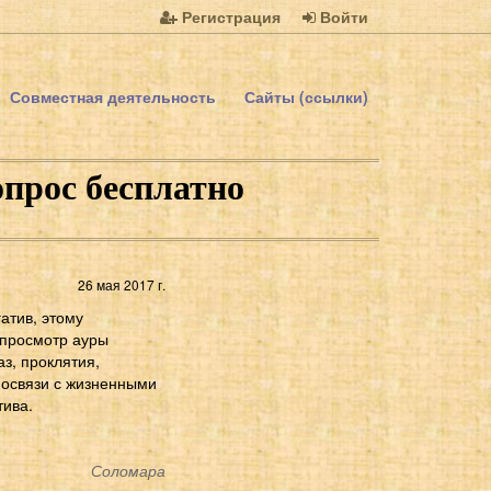
Регистрация
Войти
Совместная деятельность
Сайты (ссылки)
опрос бесплатно
26 мая 2017 г.
атив, этому
 просмотр ауры
з, проклятия,
имосвязи с жизненными
тива.
Соломара