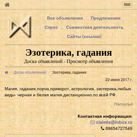
Togg
navig
Все объявления
Предложения
Спрос
Совместная деятельность
Сайты (ссылки)
Эзотерика, гадания
Доска объявлений - Просмотр объявления
Доска объявлений
Эзотерика, гадания
22 июня 2017 г.
Магия, гадания,порча,приворот, астрология, эзотерика,любые
виды- черная и белая магия.дистанционно.по всей РФ.
Наталья
Контактная информация:
claimla@inbox.ru
89654727549