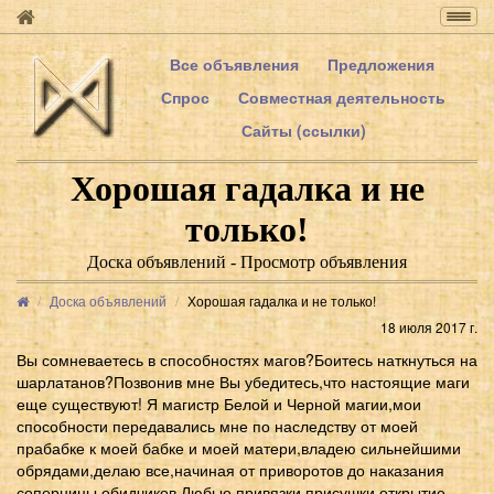
Togg
navig
Все объявления
Предложения
Спрос
Совместная деятельность
Сайты (ссылки)
Хорошая гадалка и не
только!
Доска объявлений - Просмотр объявления
Доска объявлений
Хорошая гадалка и не только!
18 июля 2017 г.
Вы сомневаетесь в способностях магов?Боитесь наткнуться на
шарлатанов?Позвонив мне Вы убедитесь,что настоящие маги
еще существуют! Я магистр Белой и Черной магии,мои
способности передавались мне по наследству от моей
прабабке к моей бабке и моей матери,владею сильнейшими
обрядами,делаю все,начиная от приворотов до наказания
соперницы,обидчиков.Любые привязки,присушки,открытие