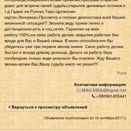
дорог для встречи своей судьбы,открытие денежных потоков и
т.д.Гадаю на Руннах,Таро,Цыганских
картах,Ленорман.Просмотр и полная диагностика всей Вашей
жизненной ситуации!!! Звоните,веду прием лично и
дистанционно,есть в соц.сетях. Гарантия на мою
работу-100%,на свою работу делаю закрытие,работаю без
вреда для Вас и Вашей семьи. В моих способностях-Вы
убедитесь-уже при первом звонке комне. Свою работу делаю
быстро и всегда довожу доконца. Деньги за работу беру
пообрядово.только видя результат Вы платите. Жду Вашего
звонка-кроме Вас,Вашу судьбу никто не решит!!!
Кира
Контактная информация:
MAG.KIRA@bigmir.net
+380961455441
Вернуться к просмотру объявлений
Объявление опубликовано до 16 октября 2017 г.