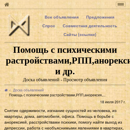
Togg
navig
Все объявления
Предложения
Спрос
Совместная деятельность
Сайты (ссылки)
Помощь с психическими
растройствами,РПП,анорекс
и др.
Доска объявлений - Просмотр объявления
Доска объявлений
Помощь с психическими растройствами,РПП,анорексия,...
18 июля 2017 г.
Снятие одержимости, изгнание сущностей из человека, из
квартиры, дома, автомобиля, офиса. Помощь в борьбе с
анорексией, расстройствами психики, помогу найти выход из
депрессии, работа с необъяснимыми явлениями в квартирах,