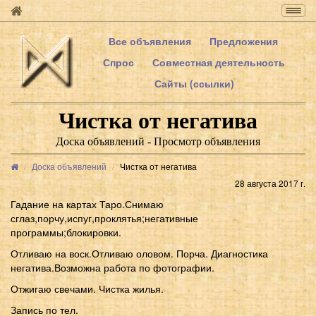
Togg
navig
Все объявления
Предложения
Спрос
Совместная деятельность
Сайты (ссылки)
Чистка от негатива
Доска объявлений - Просмотр объявления
Доска объявлений
Чистка от негатива
28 августа 2017 г.
Гадание на картах Таро.Снимаю
сглаз,порчу,испуг,проклятья;негативные
программы;блокировки.
Отливаю на воск.Отливаю оловом. Порча. Диагностика
негатива.Возможна работа по фотографии.
Отжигаю свечами. Чистка жилья.
Запись по тел.