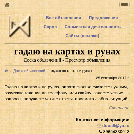
Togg
navig
Все объявления
Предложения
Спрос
Совместная деятельность
Сайты (ссылки)
гадаю на картах и рунах
Доска объявлений - Просмотр объявления
Доска объявлений
гадаю на картах и рунах
25 сентября 2017 г.
Гадаю на картах и на рунах, оплата сколько считаете нужным,
возможно гадание по телефону, или скайпу, задаете четкие
вопросы, получаете четкие ответы. просмотр любых ситуаций.
Светлана
Контактная информация:
duos6@ya.ru
89654330013