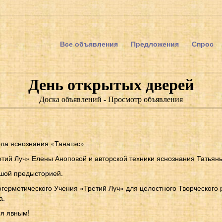
Все объявления
Предложения
Спрос
День открытых дверей
Доска объявлений - Просмотр объявления
ла яснознания «Танатэс»
етий Луч» Елены Аноповой и авторской техники яснознания Татьяны
шой предысторией.
герметического Учения «Третий Луч» для целостного Творческого 
а.
ся явным!