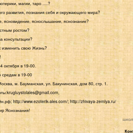
отерики, магии, таро ….?
ого развития, познания себя и окружающего мира?
ое, ясновидение, яснослышание, яснознание?
остным ростом?
за консультации?
к изменить свою Жизнь?
!
4 октября в 19-00.
о средам в 19-00
осква, м. Бауманская, ул. Бакунинская, дом 80, стр. 1.
чты:
krugluystolales@gmail.com
,
рф; http://www.ezoterik-ales.com/; http://zhivaya-zemlya.ru/
ир Яснознания!
школ
Кон