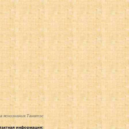
а яснознания Танатэс
тактная информация: