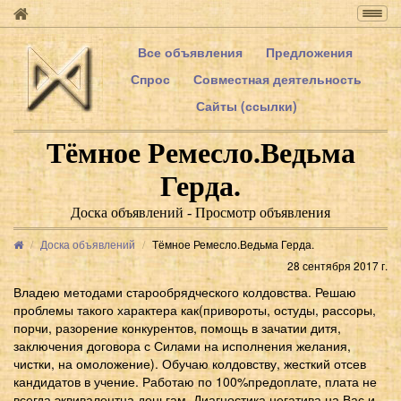
Togg
navig
Все объявления
Предложения
Спрос
Совместная деятельность
Сайты (ссылки)
Тёмное Ремесло.Ведьма
Герда.
Доска объявлений - Просмотр объявления
Доска объявлений
Тёмное Ремесло.Ведьма Герда.
28 сентября 2017 г.
Владею методами старообрядческого колдовства. Решаю
проблемы такого характера как(привороты, остуды, рассоры,
порчи, разорение конкурентов, помощь в зачатии дитя,
заключения договора с Силами на исполнения желания,
чистки, на омоложение). Обучаю колдовству, жесткий отсев
кандидатов в учение. Работаю по 100%предоплате, плата не
всегда эквивалентна деньгам. Диагностика негатива на Вас и