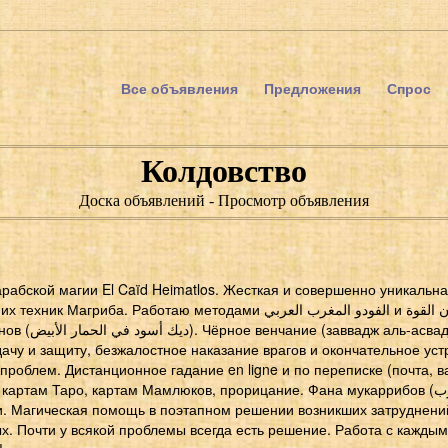
Все объявления
Предложения
Спрос
Колдовство
Доска объявлений - Просмотр объявления
рабской магии El Caïd Heimatlos. Жесткая и совершенно уникальн
ба. Работаю методами الفودو المغرب العربي и جنون القوة. Рабочие
вад), сексуальная
дачу и защиту, безжалостное наказание врагов и окончательное ус
проблем. Дистанционное гадание en ligne и по переписке (почта, ва
там Таро, картам Мамлюков, прорицание. Фана мукаррибов (فَناء مكرب) и
. Магическая помощь в поэтапном решении возникших затруднений
ых. Почти у всякой проблемы всегда есть решение. Работа с кажды