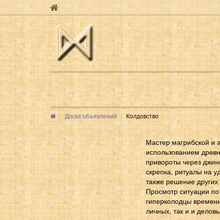
Доска объявлений
Колдовство
Мастер магрибской и а
использованием древних техник Магри
привороты через джиннов (ديك أسود في الحمار الأبيض). Чёрное венчание (заввадж аль-ас
скрепка, ритуалы на у
также решение других 
Просмотр ситуации по кар
гиперколодцы времени
личных, так и и делов