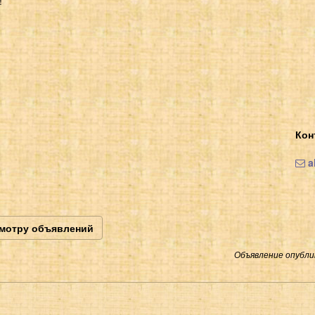
!
Кон
a
смотру объявлений
Объявление опублик