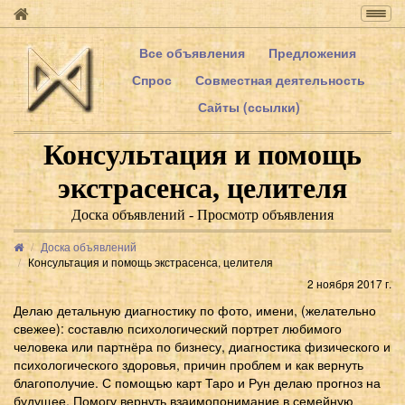
Togg
navig
Все объявления
Предложения
Спрос
Совместная деятельность
Сайты (ссылки)
Консультация и помощь
экстрасенса, целителя
Доска объявлений - Просмотр объявления
Доска объявлений
Консультация и помощь экстрасенса, целителя
2 ноября 2017 г.
Делаю детальную диагностику по фото, имени, (желательно
свежее): составлю психологический портрет любимого
человека или партнёра по бизнесу, диагностика физического и
психологического здоровья, причин проблем и как вернуть
благополучие. С помощью карт Таро и Рун делаю прогноз на
будущее. Помогу вернуть взаимопонимание в семейную