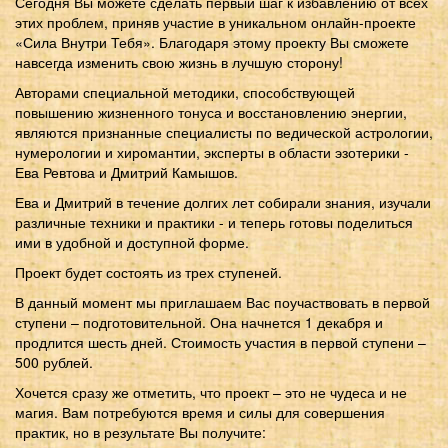
Сегодня Вы можете сделать первый шаг к избавлению от всех
этих проблем, приняв участие в уникальном онлайн-проекте
«Сила Внутри Тебя». Благодаря этому проекту Вы сможете
навсегда изменить свою жизнь в лучшую сторону!
Авторами специальной методики, способствующей
повышению жизненного тонуса и восстановлению энергии,
являются признанные специалисты по ведической астрологии,
нумерологии и хиромантии, эксперты в области эзотерики -
Ева Ревтова и Дмитрий Камышов.
Ева и Дмитрий в течение долгих лет собирали знания, изучали
различные техники и практики - и теперь готовы поделиться
ими в удобной и доступной форме.
Проект будет состоять из трех ступеней.
В данный момент мы приглашаем Вас поучаствовать в первой
ступени – подготовительной. Она начнется 1 декабря и
продлится шесть дней. Стоимость участия в первой ступени –
500 рублей.
Хочется сразу же отметить, что проект – это не чудеса и не
магия. Вам потребуются время и силы для совершения
практик, но в результате Вы получите: