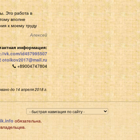
ы. Это работа в
этому вполне
ния к моему труду
Алексей
тактная информация:
://vk.com/id457995507
otoikov2017@mail.ru
+89004747804
вано до 14 апреля 2018 г.
ik.info
обязательна.
 владельцев.