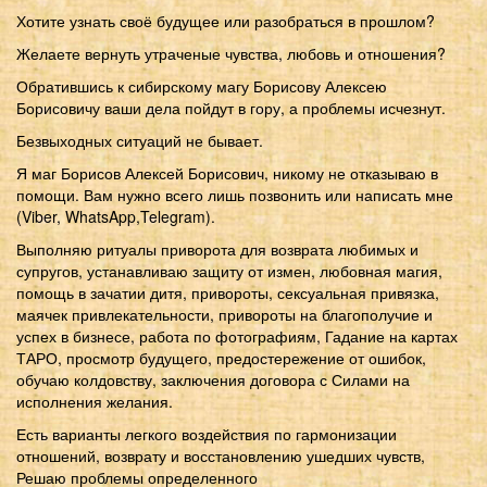
Хотите узнать своё будущее или разобраться в прошлом?
Желаете вернуть утраченые чувства, любовь и отношения?
Обратившись к сибирскому магу Борисову Алексею
Борисовичу ваши дела пойдут в гору, а проблемы исчезнут.
Безвыходных ситуаций не бывает.
Я маг Борисов Алексей Борисович, никому не отказываю в
помощи. Вам нужно всего лишь позвонить или написать мне
(Viber, WhatsApp,Telegram).
Выполняю ритуалы приворота для возврата любимых и
супругов, устанавливаю защиту от измен, любовная магия,
помощь в зачатии дитя, привороты, сексуальная привязка,
маячек привлекательности, привороты на благополучие и
успех в бизнесе, работа по фотографиям, Гадание на картах
ТАРО, просмотр будущего, предостережение от ошибок,
обучаю колдовству, заключения договора с Силами на
исполнения желания.
Есть варианты легкого воздействия по гармонизации
отношений, возврату и восстановлению ушедших чувств,
Решаю проблемы определенного