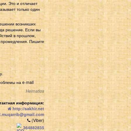
ии. Это и отличает
казывает только один
решении возникших
гда решение. Если вы
йствий в прошлом,
и промедления. Пишите
у.
облемы на e-mail
Heimatlos
тактная информация:
http://sakhir.net
l.muqarrib@gmail.com
(Viber)
364882835