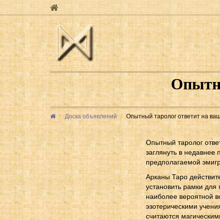
Опытны
Доска объявлений
Опытный таролог ответит на ва
Опытный таролог ответ
заглянуть в недавнее 
предполагаемой эмигр
Арканы Таро действит
установить рамки для 
наиболее вероятной в
эзотерическими учения
считаются магическими