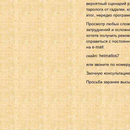
вероятный сценарий ра
таролога от гадалки, 
итог, нередко програм
Просмотр любых сложн
затруднений и осложне
хотите получить реко
справиться с постоян
на e-mail:
скайп: heimatlos7
или звоните по номеру:
Заочную консультацию
Просьба заранее высы