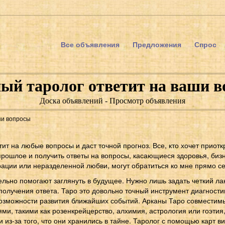
Все объявления
Предложения
Спрос
й таролог ответит на ваши 
Доска объявлений - Просмотр объявления
ши вопросы
ит на любые вопросы и даст точной прогноз. Все, кто хочет приотк
прошлое и получить ответы на вопросы, касающиеся здоровья, бизн
ации или неразделенной любви, могут обратиться ко мне прямо се
ельно помогают заглянуть в будущее. Нужно лишь задать четкий ла
получения ответа. Таро это довольно точный инструмент диагност
озможности развития ближайших событий. Арканы Таро совместимы
ми, такими как розенкрейцерство, алхимия, астрология или гоэтия
 из-за того, что они хранились в тайне. Таролог с помощью карт в