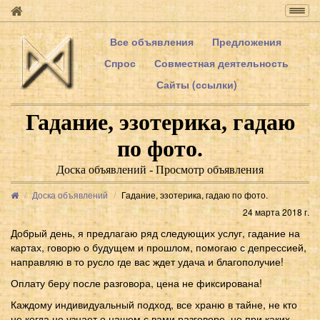
Togg
navig
Все объявления
Предложения
Спрос
Совместная деятельность
Сайты (ссылки)
Гадание, эзотерика, гадаю
по фото.
Доска объявлений - Просмотр объявления
Доска объявлений
Гадание, эзотерика, гадаю по фото.
24 марта 2018 г.
Добрый день, я предлагаю ряд следующих услуг, гадание на
картах, говорю о будущем и прошлом, помогаю с депрессией,
направляю в то русло где вас ждет удача и благополучие!
Оплату беру после разговора, цена не фиксирована!
Каждому индивидуальный подход, все храню в тайне, не кто
не когда не узнает о нашем с вами разговоре, не при каких