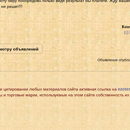
боту беру пообрядово.только видя результат Вы платите. Жду Ваше
 не решит!!!
Кон
смотру объявлений
Объявление опубли
и цитировании любых материалов сайта активная ссылка на
ezoter
ы и торговые марки, используемые на этом сайте собственность их