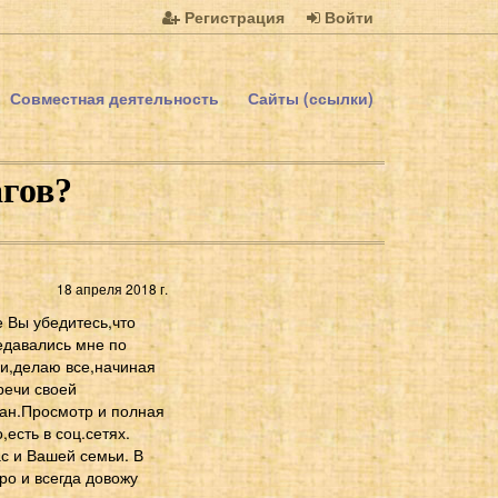
Регистрация
Войти
Совместная деятельность
Сайты (ссылки)
агов?
18 апреля 2018 г.
 Вы убедитесь,что
едавались мне по
и,делаю все,начиная
речи своей
ман.Просмотр и полная
есть в соц.сетях.
с и Вашей семьи. В
ро и всегда довожу