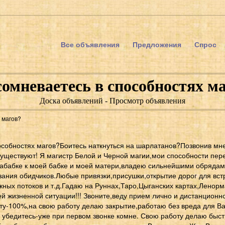
Все объявления
Предложения
Спрос
омневаетесь в способностях м
Доска объявлений - Просмотр объявления
 магов?
особностях магов?Боитесь наткнуться на шарлатанов?Позвонив мне
уществуют! Я магистр Белой и Черной магии,мои способности пер
рабабке к моей бабке и моей матери,владею сильнейшими обрядам
зания обидчиков.Любые привязки,присушки,открытие дорог для вст
жных потоков и т.д.Гадаю на Руннах,Таро,Цыганских картах,Ленор
й жизненной ситуации!!! Звоните,веду прием лично и дистанционно,
ту-100%,на свою работу делаю закрытие,работаю без вреда для Ва
 убедитесь-уже при первом звонке комне. Свою работу делаю быст