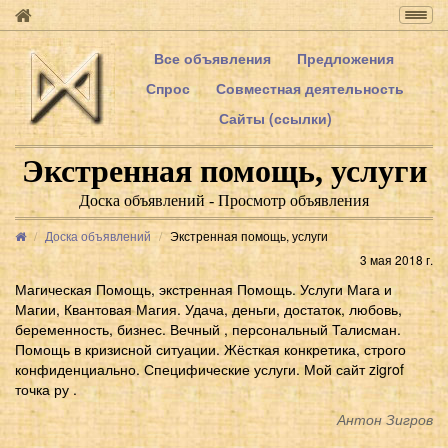
Togg
navig
Все объявления
Предложения
Спрос
Совместная деятельность
Сайты (ссылки)
Экстренная помощь, услуги
Доска объявлений - Просмотр объявления
Доска объявлений
Экстренная помощь, услуги
3 мая 2018 г.
Магическая Помощь, экстренная Помощь. Услуги Мага и
Магии, Квантовая Магия. Удача, деньги, достаток, любовь,
беременность, бизнес. Вечный , персональный Талисман.
Помощь в кризисной ситуации. Жёсткая конкретика, строго
конфиденциально. Специфические услуги. Мой сайт zigrof
точка ру .
Антон Зигров