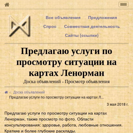
Togg
navig
Все объявления
Предложения
Спрос
Совместная деятельность
Сайты (ссылки)
Предлагаю услуги по
просмотру ситуации на
картах Ленорман
Доска объявлений - Просмотр объявления
Доска объявлений
Предлагаю услуги по просмотру ситуации на картах Л...
3 мая 2018 г.
Предлагаю услуги по просмотру ситуации на картах
Ленорман, также просмотр по фото. Области
консультирования: здоровье, работа, любовные отношения.
Краткие и более глубокие расклады.