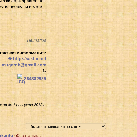
ческих артефактов на
ругие колдуны и маги.
Heimatlos
тактная информация:
http://sakhir.net
l.muqarrib@gmail.com
364882835
ано до 11 августа 2018 г.
ik.info
обязательна.