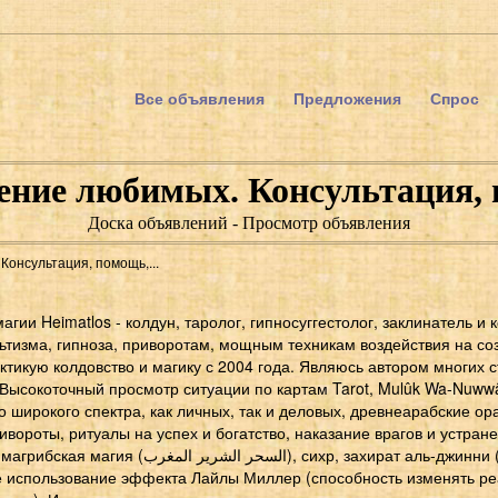
Все объявления
Предложения
Спрос
ение любимых. Консультация, 
Доска объявлений - Просмотр объявления
онсультация, помощь,...
агии Heimatlos - колдун, таролог, гипносуггестолог, заклинатель и 
ьтизма, гипноза, приворотам, мощным техникам воздействия на со
тикую колдовство и магику с 2004 года. Являюсь автором многих с
 Высокоточный просмотр ситуации по картам Tarot, Mulûk Wa-Nuww
 широкого спектра, как личных, так и деловых, древнеарабские ор
ороты, ритуалы на успех и богатство, наказание врагов и устране
), сихр, захират аль-джинни (ظاهرة الجن) - работа с
 использование эффекта Лайлы Миллер (способность изменять реа