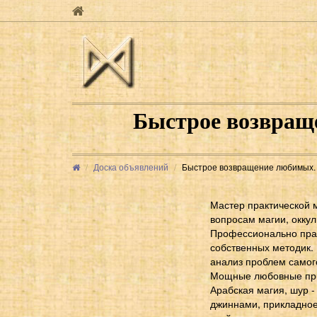
Быстрое возвращ
Доска объявлений
Быстрое возвращение любимых. К
Мастер практической м
вопросам магии, оккул
Профессионально прак
собственных методик.
анализ проблем самого
Мощные любовные прив
Арабская магия, шур - магрибская магия (السحر الشرير المغرب
джиннами, прикладное