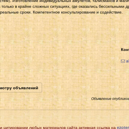
истем). Изготовление индивидуальных амулетов, талисманов и маги
ь только в крайне сложных ситуациях, где оказались бессильными д
 реальные сроки. Компетентное консультирование и содействие.
Кон
a
смотру объявлений
Объявление опубликов
и цитировании любых материалов сайта активная ссылка на
ezoter