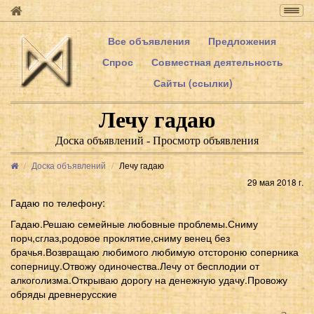
Togg
navig
Все объявления
Предложения
Спрос
Совместная деятельность
Сайты (ссылки)
Лечу гадаю
Доска объявлений - Просмотр объявления
Доска объявлений
Лечу гадаю
29 мая 2018 г.
Гадаю по телефону:
Гадаю.Решаю семейные любовные проблемы.Сниму
порч,сглаз,родовое проклятие,сниму венец без
брачья.Возвращаю любимого любимую отстороню соперника
соперницу.Отвожу одиночества.Лечу от бесплодии от
алкоголизма.Открываю дорогу на денежную удачу.Провожу
обряды древнерусские