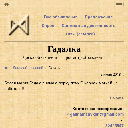
Togg
navig
Все объявления
Предложения
Спрос
Совместная деятельность
Сайты (ссылки)
Гадалка
Доска объявлений - Просмотр объявления
Доска объявлений
Гадалка
2 июля 2018 г.
Белая магия.Гадаю,снимаю порчу,лечу.С чёрной магией не
работаю!!!
Галина
Контактная информация:
galinamanykan@gmail.com
32425547