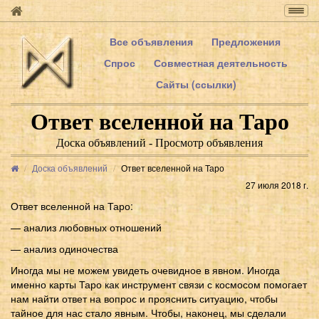
Togg
navig
Все объявления
Предложения
Спрос
Совместная деятельность
Сайты (ссылки)
Ответ вселенной на Таро
Доска объявлений - Просмотр объявления
Доска объявлений
Ответ вселенной на Таро
27 июля 2018 г.
Ответ вселенной на Таро:
— анализ любовных отношений
— анализ одиночества
Иногда мы не можем увидеть очевидное в явном. Иногда
именно карты Таро как инструмент связи с космосом помогает
нам найти ответ на вопрос и прояснить ситуацию, чтобы
тайное для нас стало явным. Чтобы, наконец, мы сделали