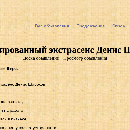
Все объявления
Предложения
Спрос
ированный экстрасенс Денис 
Доска объявлений - Просмотр объявления
енис Широков
трасенс Денис Широков
жна защита;
 и на работе;
или в бизнесе;
вление у вас потустороннего;