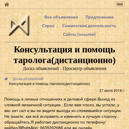
Togg
navig
Все объявления
Предложения
Спрос
Совместная деятельность
Сайты (ссылки)
Консультация и помощь
таролога(дистанционно)
Доска объявлений - Просмотр объявления
Доска объявлений
Консультация и помощь таролога(дистанционно)
27 июля 2018 г.
Помощь в личных отношениях и деловой сфере.Выход из
сложной жизненной ситуации...Если вам плохо, вы устали, у
вас нет сил и вы не видите выхода из сложившейся ситуации.
Не знаете, как всё исправить и изменить в лучшую сторону..
обращайтесь.Я работаю дистанционно по телефону/
вайбер/WhatsApp: 0635262086 или же онлайн