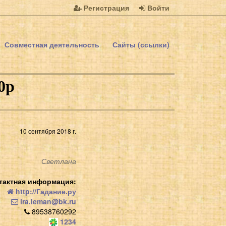
Регистрация
Войти
Совместная деятельность
Сайты (ссылки)
0р
10 сентября 2018 г.
Светлана
тактная информация:
http://Гадание.ру
ira.leman@bk.ru
89538760292
1234